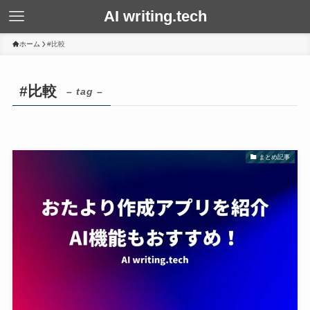
AI writing.tech
ホーム
#比較
#比較
– tag –
まとめ記事