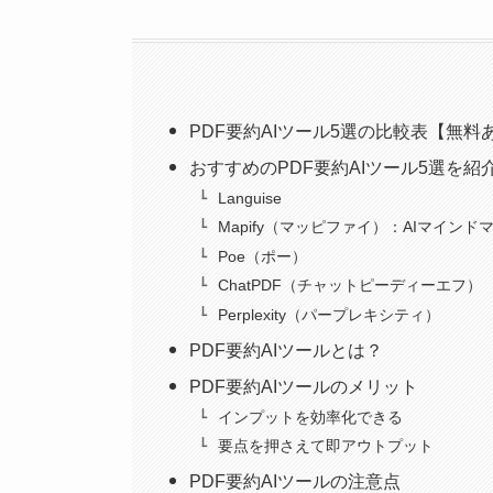
PDF要約AIツール5選の比較表【無料
おすすめのPDF要約AIツール5選を紹
Languise
Mapify（マッピファイ）：AIマイン
Poe（ポー）
ChatPDF（チャットピーディーエフ）
Perplexity（パープレキシティ）
PDF要約AIツールとは？
PDF要約AIツールのメリット
インプットを効率化できる
要点を押さえて即アウトプット
PDF要約AIツールの注意点