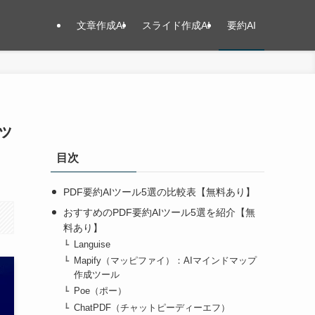
文章作成AI
スライド作成AI
要約AI
ッ
目次
PDF要約AIツール5選の比較表【無料あり】
おすすめのPDF要約AIツール5選を紹介【無
料あり】
Languise
Mapify（マッピファイ）：AIマインドマップ
作成ツール
Poe（ポー）
ChatPDF（チャットピーディーエフ）