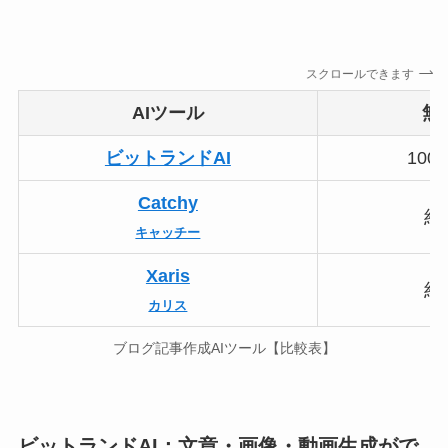
スクロールできます
AIツール
無
ビットランドAI
10
Catchy
約
キャッチー
Xaris
約
カリス
ブログ記事作成AIツール【比較表】
ビットランドAI：文章・画像・動画生成がで